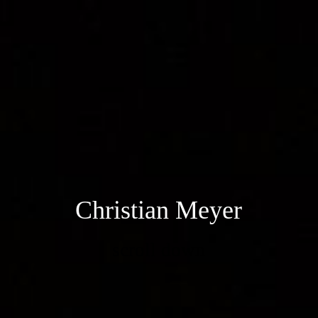
Christia
n Meyer
scroll down